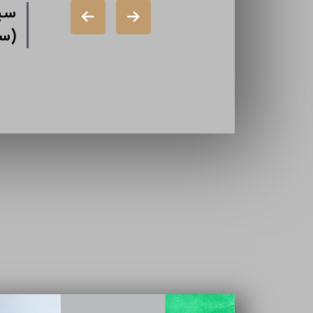
کت دورال
شرکت
هامی خاص)
گذار
شرکت ایران
تامی
سازه (سهامی
خاص)