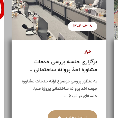
۱۴۰۴-۰۷-۰۱
اخبار
آغاز مذاکرات جهت پروژه مولد
ب
سازی ۱۴۵ هکتاری ...
م
در راستای راهبردهای کلان هلدینگ سیمان
ب
تأمین و با هدف بهره‌برداری بهینه از
ج
ظرفیت‌های ارزشمند موجود، …
ج
ادامه مطلب