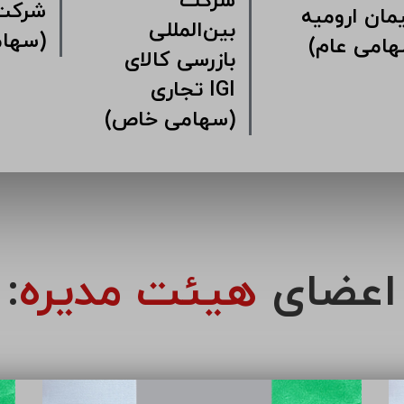
شرکت
 سرمایه
سیمان ارومیه
بین‌المل
ی سیمان
(سهامی عام)
بازرسی 
ن
تجاری 
(سهامی خاص)
اعضای
هیئت مدیره
: