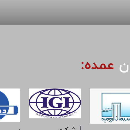
ان
عمده: