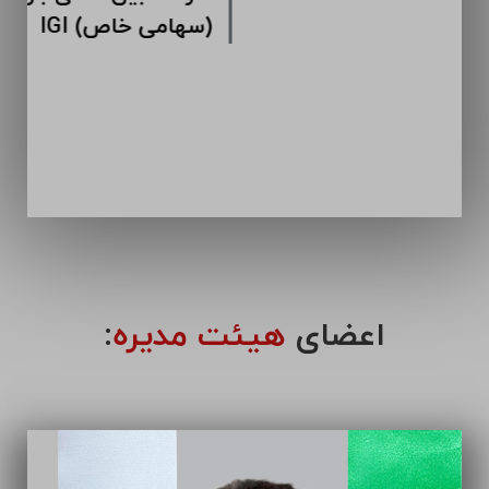
اعضای
هیئت مدیره
: