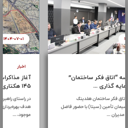
۱۴۰۴-۰۷-۰۸
اخبار
سومین جلسه “اتاق فکر ساختمان”
هلدینگ سرمایه گذاری ...
سومین جلسه اتاق فکر ساختمان هلدینگ
سرمایه‌گذاری سیمان تأمین (سیتا) با حضور فاضل
عبیات،جمعی از مدیران …