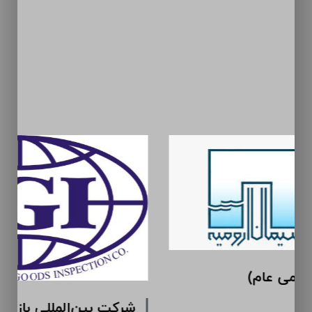
سیمان ارومیه (سهامی عام)