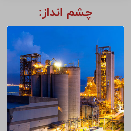
چشم انداز: