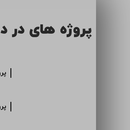
پروژه های در د
پر
پر