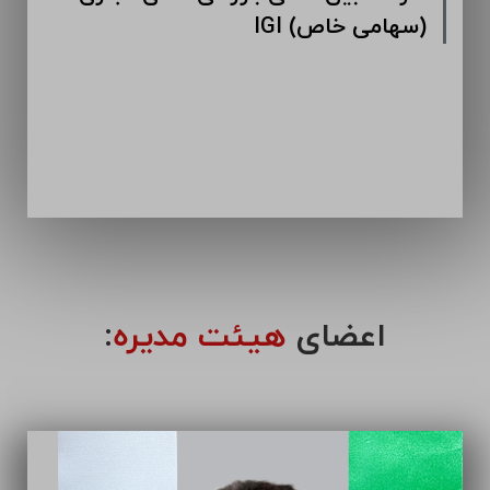
IGI (سهامی خاص)
اعضای
هیئت مدیره
: