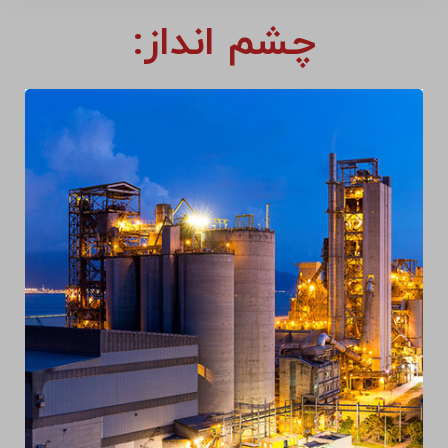
چشم انداز: