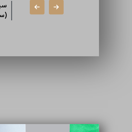
شرکت دورال
شر
(سهامی خاص)
گذ
شرکت ایران
تا
سازه (سهامی
خاص)