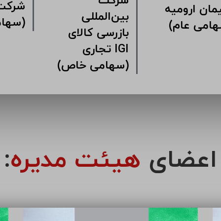
شرکت
کت سرمایه
سیمان ارومیه
بین‌ال
اری سیمان
(سهامی عام)
بازرس
مین
تجا
(سهامی خاص)
اعضای
هیئت مدیره
: