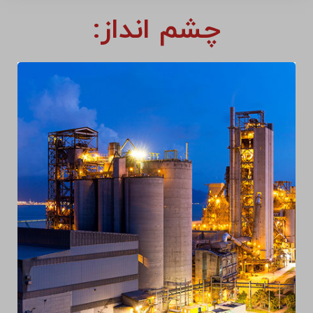
چشم انداز: