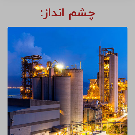
چشم انداز: