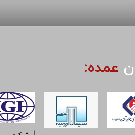
ان
عمده: