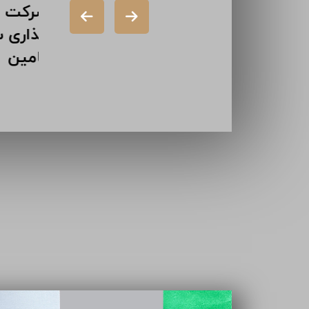
شرکت دورال
شر
(سهامی خاص)
گذ
شرکت ایران
تا
سازه (سهامی
خاص)