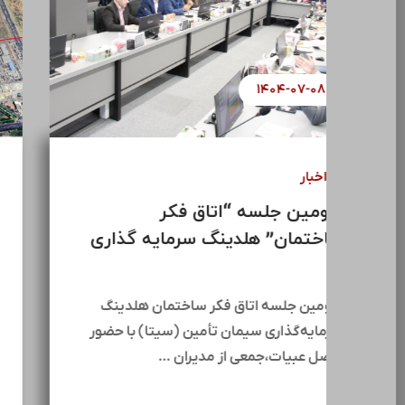
۱۴۰۴-۰۷-۰۸
اخبار
ر
سومین جلسه “اتاق فکر
ساختمان” هلدینگ سرمایه گذاری
...
سومین جلسه اتاق فکر ساختمان هلدینگ
سرمایه‌گذاری سیمان تأمین (سیتا) با حضور
فاضل عبیات،جمعی از مدیران …