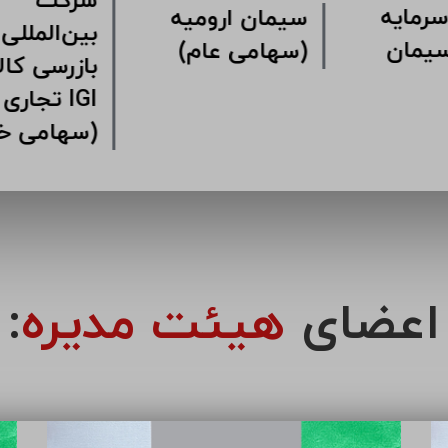
شرکت
کت سرمایه
سیمان ارومیه
بین‌ال
اری سیمان
(سهامی عام)
بازرس
مین
تجا
(سهامی خاص)
اعضای
هیئت مدیره
: