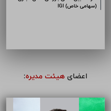
IGI (سهامی خاص)
اعضای
هیئت مدیره
: