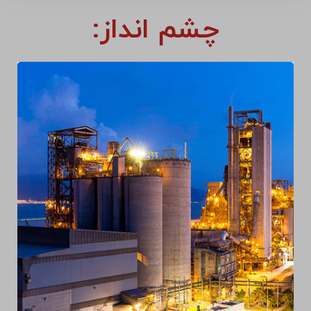
چشم انداز: