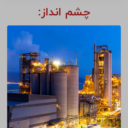
چشم انداز: