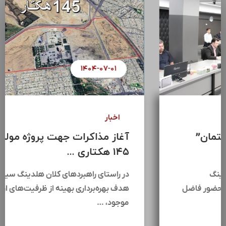
۱۴۰۴-۰۷-۰۸
اخبار
سومین جلسه “اتاق فکر ساختمان”
هلدینگ سرمایه گذاری ...
سومین جلسه اتاق فکر ساختمان هلدینگ
سرمایه‌گذاری سیمان تأمین (سیتا) با حضور فاضل
عبیات،جمعی از مدیران …