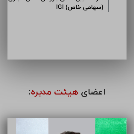
اعضای
هیئت مدیره
: