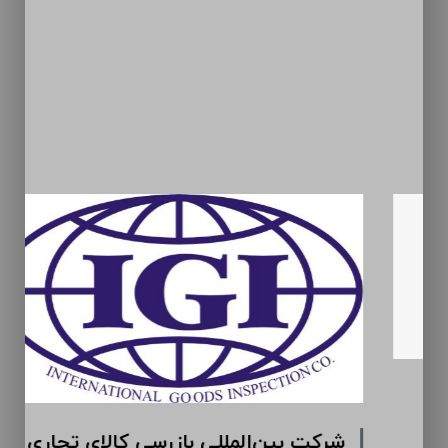
سیمان ارومیه (سهامی عام)