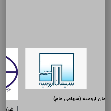
سیمان ارومیه (سهامی عام)