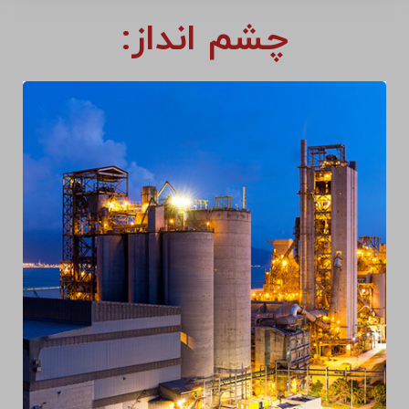
چشم انداز: