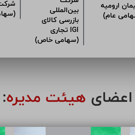
شرکت
کت سرمایه
سیمان ارومیه
بین‌ال
اری سیمان
(سهامی عام)
بازرس
مین
تجا
(سهامی خاص)
اعضای
هیئت مدیره
: