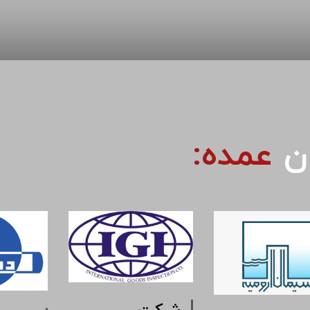
ان
عمده: