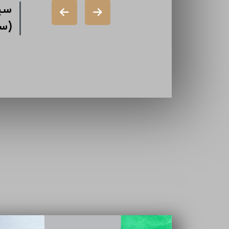
شرکت دورال
شر
(سهامی خاص)
گذ
شرکت ایران
تا
سازه (سهامی
خاص)