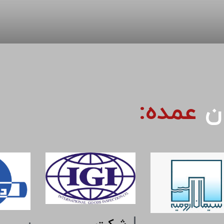
ان
عمده: