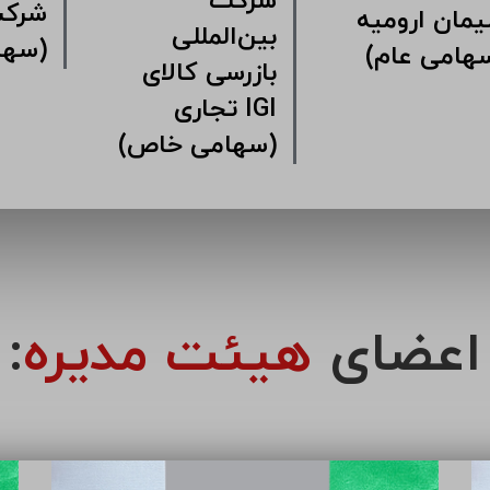
شرکت
کت سرمایه
سیمان ارومیه
بین‌ال
اری سیمان
(سهامی عام)
بازرس
مین
تجا
(سهامی خاص)
اعضای
هیئت مدیره
: