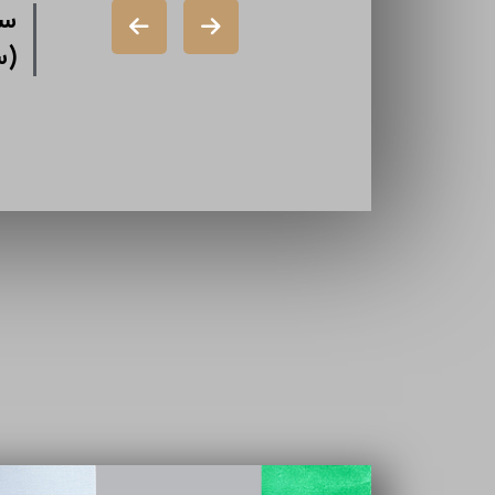
شرکت دورال
شر
(سهامی خاص)
گذ
شرکت ایران
تا
سازه (سهامی
خاص)