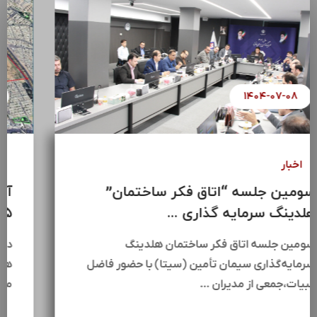
۱۴۰۴-۰۷-۰۸
اخبار
سومین جلسه “اتاق فکر ساختمان”
هلدینگ سرمایه گذاری ...
سومین جلسه اتاق فکر ساختمان هلدینگ
سرمایه‌گذاری سیمان تأمین (سیتا) با حضور فاضل
عبیات،جمعی از مدیران …