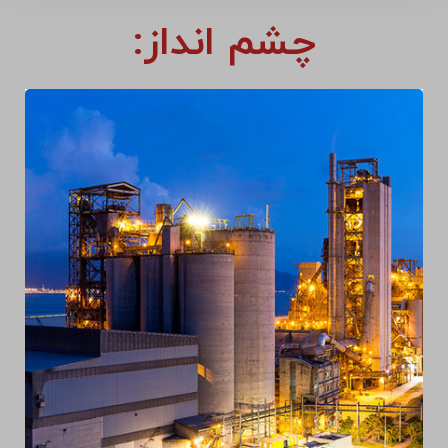
چشم انداز: