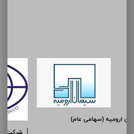
سیمان ارومیه (سهامی عام)