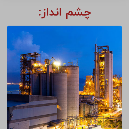
چشم انداز: