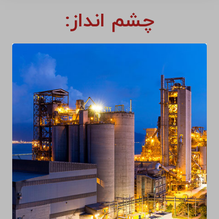
چشم انداز: