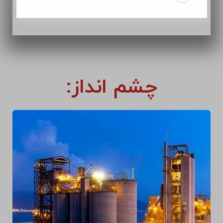
چشم انداز: