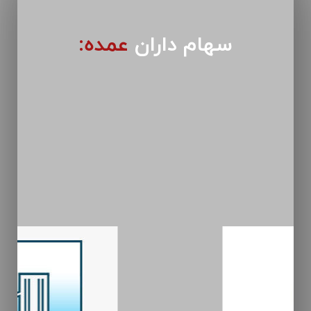
سهام داران
عمده: