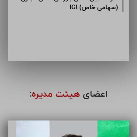
اعضای
هیئت مدیره
: