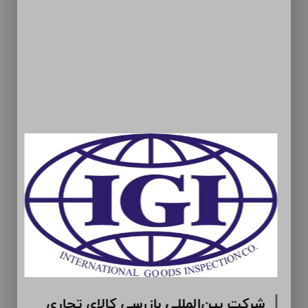
سیمان ارومیه (سهامی عام)