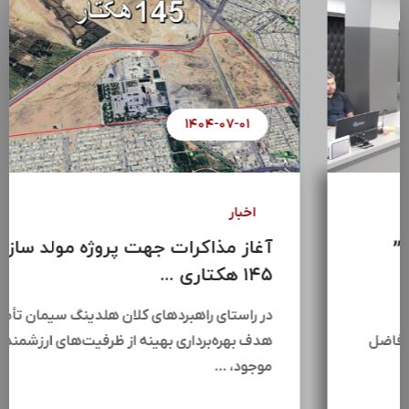
۱۴۰۴-۰۷-۰۸
اخبار
سومین جلسه “اتاق فکر ساختمان”
هلدینگ سرمایه گذاری ...
سومین جلسه اتاق فکر ساختمان هلدینگ
سرمایه‌گذاری سیمان تأمین (سیتا) با حضور فاضل
عبیات،جمعی از مدیران …