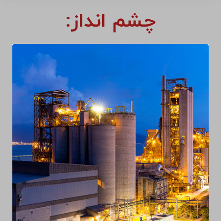
چشم انداز: