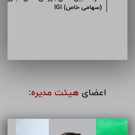
اعضای
هیئت مدیره
: