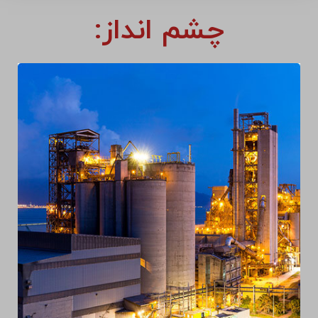
چشم انداز: