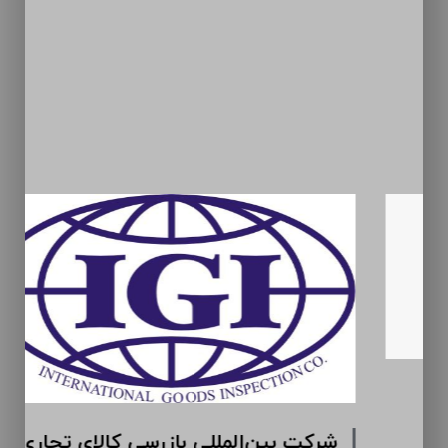
سیمان ارومیه (سهامی عام)