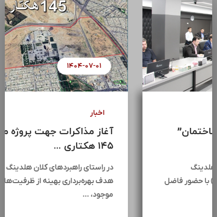
۱۴۰۴-۰۷-۰۸
اخبار
سومین جلسه “اتاق فکر ساختمان”
هلدینگ سرمایه گذاری ...
سومین جلسه اتاق فکر ساختمان هلدینگ
سرمایه‌گذاری سیمان تأمین (سیتا) با حضور فاضل
عبیات،جمعی از مدیران …