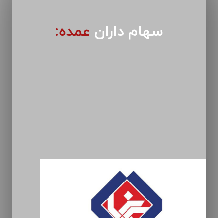
سهام داران
عمده: