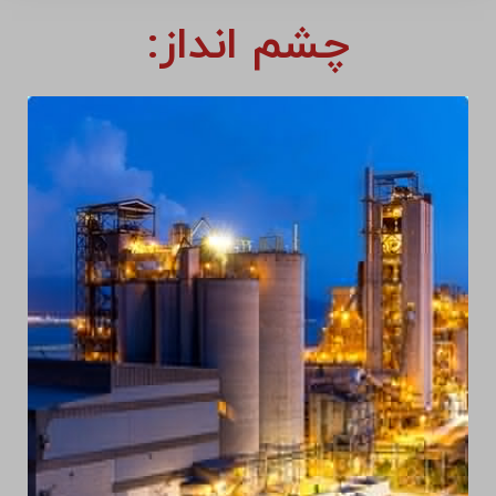
چشم انداز: